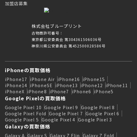
加盟店募集
株式会社ブループリント
古物商許可番号：
東京都公安委員会 第304361506036号
神奈川県公安委員会 第452500028586号
iPhoneの買取価格
iPhone17
iPhone Air
iPhone16
iPhone15
iPhone14
iPhoneSE
iPhone13
iPhone12
iPhone11
iPhoneX
iPhone8
iPhone7
iPhone6
iPhone5
Google Pixelの買取価格
Google Pixel 10
Google Pixel 9
Google Pixel 8
Google Pixel Fold
Google Pixel 7
Google Pixel 6
Google Pixel 5
Google Pixel 4
Google Pixel 3
Galaxyの買取価格
Galaxy A
Galaxy S
Galaxy Z Flip
Galaxy Z Fold