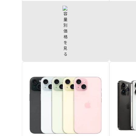
iPhone16 512GB
¥117,000
iPhone15
iPhone16 256GB
¥114,000
iPhone15
iPhone16 128GB
¥108,500
iPhone15
iPhone15