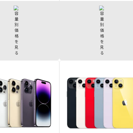
 Pro 1TB
¥153,000
iPhone15 Plus 512GB
¥107,
 Pro 512GB
¥143,000
iPhone15 Plus 256GB
¥101,
 Pro 256GB
¥133,000
iPhone15 Plus 128GB
¥91,
 Pro 128GB
¥123,000