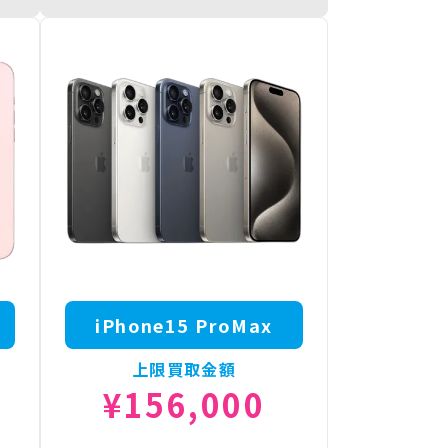
500
iPhone16e 512GB
¥90,000
500
iPhone16e 256GB
¥82,000
000
iPhone16e 128GB
¥80,000
iPhone15 ProMax
上限買取金額
¥156,000