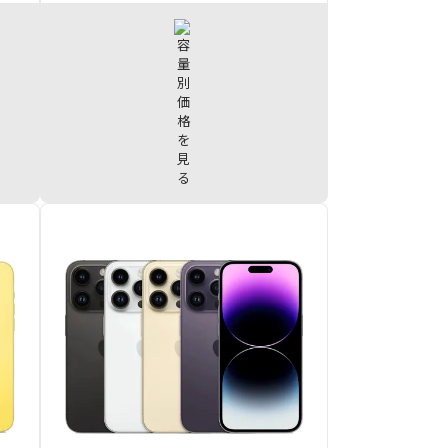
000
iPhone15 ProMax 1TB
¥156,000
000
iPhone15 ProMax 512GB
¥149,000
000
iPhone15 ProMax 256GB
¥143,000