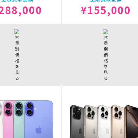
288,000
¥155,000
 ProMax 2TB
¥288,000
iPhone17 512GB
¥155,
 ProMax 1TB
¥249,000
iPhone17 256GB
¥132,
 ProMax 512GB
¥220,000
 ProMax 256GB
¥187,500