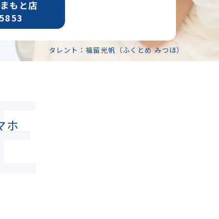
まもと店
-5853
タレント：福留光帆（ふくとめ みつほ）
E
マホ