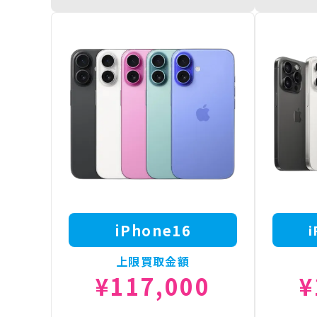
iPhone16 Pro 1TB
¥211,000
iPhone16
iPhone16 Pro 512GB
¥195,500
iPhone16
iPhone16 Pro 256GB
¥172,500
iPhone16
iPhone16 Pro 128GB
¥150,000
iPhone16
i
上限買取金額
¥117,000
¥