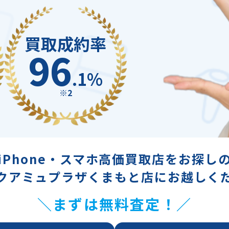
買取成約率
96
.1%
※2
iPhone・スマホ高価買取店をお探し
クアミュプラザくまもと店にお越しく
＼まずは無料査定！／