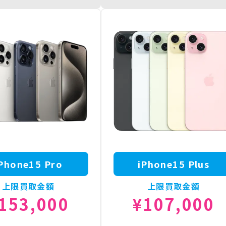
 Plus 512GB
¥124,000
iPhone16 ProMax 1TB
¥234,
 Plus 256GB
¥117,500
iPhone16 ProMax 512GB
¥207,
 Plus 128GB
¥104,500
iPhone16 ProMax 256GB
¥182,
Phone15 Pro
iPhone15 Plus
上限買取金額
上限買取金額
153,000
¥107,000