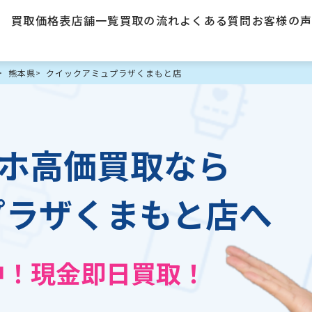
買取価格表
店舗一覧
買取の流れ
よくある質問
お客様の
熊本県
クイックアミュプラザくまもと店
スマホ高価買取なら
プラザくまもと店へ
中！現金即日買取！