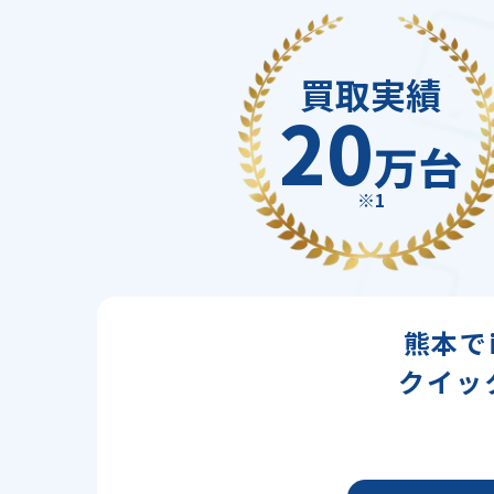
買取実績
20
万台
※1
熊本で
クイッ