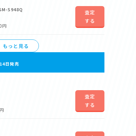
SM-S948Q
査定
する
0円
もっと見る
月14日発売
査定
する
0円