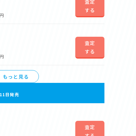
査定
する
0円
査定
する
0円
もっと見る
月11日発売
査定
する