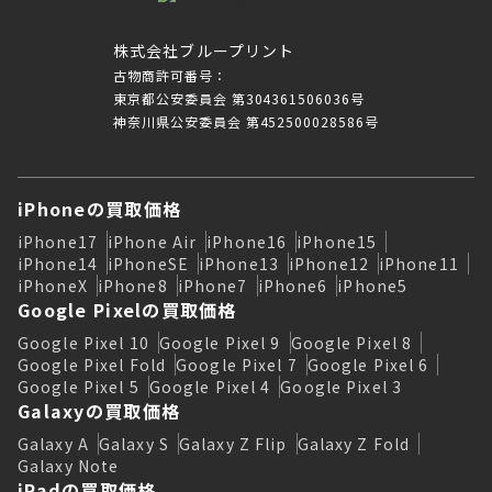
株式会社ブループリント
古物商許可番号：
東京都公安委員会 第304361506036号
神奈川県公安委員会 第452500028586号
iPhoneの買取価格
iPhone17
iPhone Air
iPhone16
iPhone15
iPhone14
iPhoneSE
iPhone13
iPhone12
iPhone11
iPhoneX
iPhone8
iPhone7
iPhone6
iPhone5
Google Pixelの買取価格
Google Pixel 10
Google Pixel 9
Google Pixel 8
Google Pixel Fold
Google Pixel 7
Google Pixel 6
Google Pixel 5
Google Pixel 4
Google Pixel 3
Galaxyの買取価格
Galaxy A
Galaxy S
Galaxy Z Flip
Galaxy Z Fold
Galaxy Note
iPadの買取価格