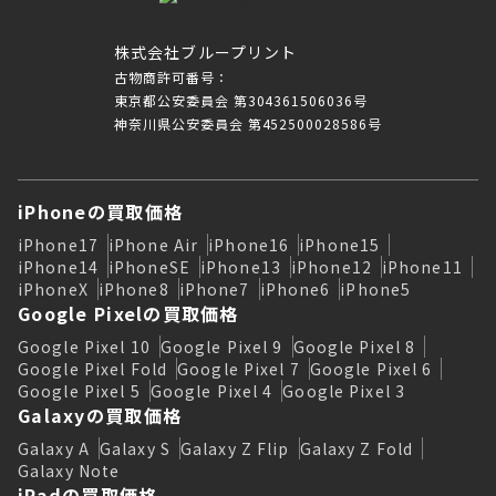
株式会社ブループリント
古物商許可番号：
東京都公安委員会 第304361506036号
神奈川県公安委員会 第452500028586号
iPhoneの買取価格
iPhone17
iPhone Air
iPhone16
iPhone15
iPhone14
iPhoneSE
iPhone13
iPhone12
iPhone11
iPhoneX
iPhone8
iPhone7
iPhone6
iPhone5
Google Pixelの買取価格
Google Pixel 10
Google Pixel 9
Google Pixel 8
Google Pixel Fold
Google Pixel 7
Google Pixel 6
Google Pixel 5
Google Pixel 4
Google Pixel 3
Galaxyの買取価格
Galaxy A
Galaxy S
Galaxy Z Flip
Galaxy Z Fold
Galaxy Note
iPadの買取価格