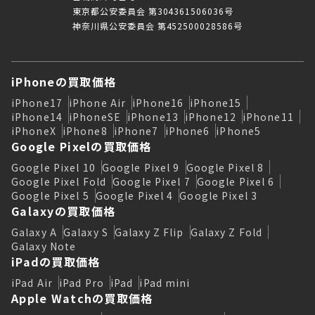
東京都公安委員会 第304361506036号
神奈川県公安委員会 第452500028586号
iPhoneの買取価格
iPhone17
iPhone Air
iPhone16
iPhone15
iPhone14
iPhoneSE
iPhone13
iPhone12
iPhone11
iPhoneX
iPhone8
iPhone7
iPhone6
iPhone5
Google Pixelの買取価格
Google Pixel 10
Google Pixel 9
Google Pixel 8
Google Pixel Fold
Google Pixel 7
Google Pixel 6
Google Pixel 5
Google Pixel 4
Google Pixel 3
Galaxyの買取価格
Galaxy A
Galaxy S
Galaxy Z Flip
Galaxy Z Fold
Galaxy Note
iPadの買取価格
iPad Air
iPad Pro
iPad
iPad mini
Apple Watchの買取価格