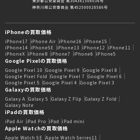
東京都公安委員会 第304361506036号
神奈川県公安委員会 第452500028586号
iPhoneの買取価格
iPhone17
iPhone Air
iPhone16
iPhone15
iPhone14
iPhoneSE
iPhone13
iPhone12
iPhone11
iPhoneX
iPhone8
iPhone7
iPhone6
iPhone5
Google Pixelの買取価格
Google Pixel 10
Google Pixel 9
Google Pixel 8
Google Pixel Fold
Google Pixel 7
Google Pixel 6
Google Pixel 5
Google Pixel 4
Google Pixel 3
Galaxyの買取価格
Galaxy A
Galaxy S
Galaxy Z Flip
Galaxy Z Fold
Galaxy Note
iPadの買取価格
iPad Air
iPad Pro
iPad
iPad mini
Apple Watchの買取価格
Apple Watch SE
Apple Watch Series11