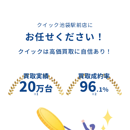
クイック池袋駅前店に
お任せください！
クイックは高価買取に自信あり！
買取実績
買取成約率
20
96
万台
.1%
※1
※2