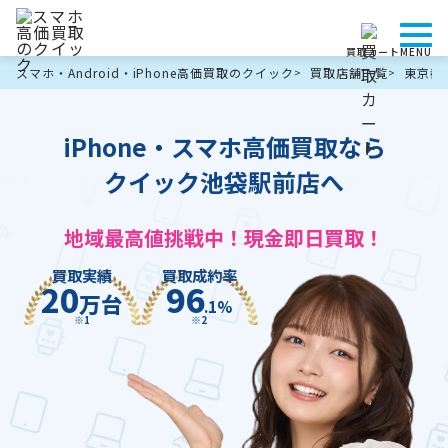
買取カート
MENU
スマホ・Android・iPhone高価買取のクイック
買取店舗一覧
東京都
iPhone・スマホ高価買取なら
クイック池袋駅前店へ
地域最高値挑戦中！現金即日買取！
買取実績
買取成約率
20
96
万台
.1%
※1
※2