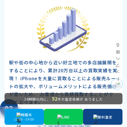
駅や街の中心地から近い好立地での多店舗展開を
することにより、累計20万台以上の買取実績を実
現！ iPhoneを大量に買取ることによる販売ルー
トの拡大や、ボリュームメリットによる販売価格
が高いため、 お客様から高額買取することがで
52
24時間以内に、
件の査定依頼が ありました
きております。
02
時間外
LINE
無料査定
豊富な販売ルートに
11:00 - 19:00