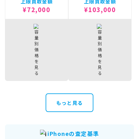
上限買取金額
上限買取金額
¥72,000
¥103,000
iPhone14 Plus
iPhone14
¥72,000
¥103,000
512GB
ProMax 1TB
もっと見る
iPhone14 Plus
iPhone14
¥65,000
¥97,000
256GB
ProMax 512GB
iPhone14 Plus
iPhone14
¥61,000
¥92,000
128GB
ProMax 256GB
iPhoneの査定基準
iPhone14