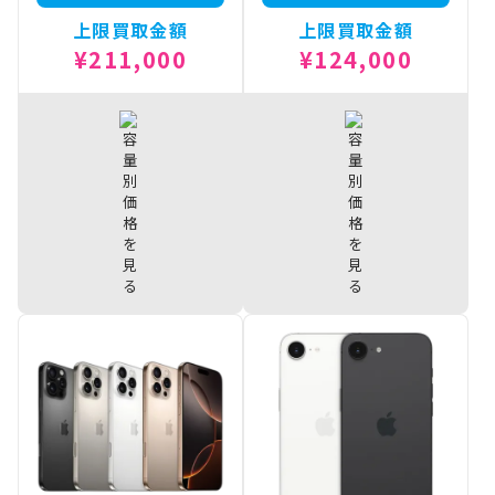
上限買取金額
上限買取金額
¥211,000
¥124,000
iPhone16
iPhone16
¥211,000
¥124,000
Pro 1TB
Plus 512GB
iPhone16
iPhone16
¥195,500
¥117,500
Pro 512GB
Plus 256GB
iPhone16
iPhone16
¥172,500
¥104,500
Pro 256GB
Plus 128GB