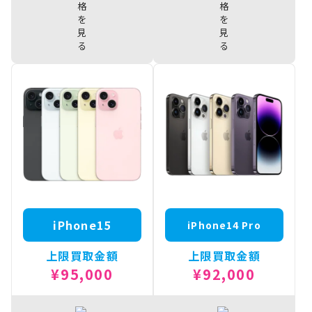
iPhone15
iPhone15
¥107,000
¥156,000
Plus 512GB
ProMax 1TB
iPhone15
iPhone15
¥101,000
Plus 256GB
ProMax
¥149,000
512GB
iPhone15 Plus
¥91,000
128GB
iPhone15
ProMax
¥143,000
256GB
iPhone15
iPhone14 Pro
上限買取金額
上限買取金額
¥95,000
¥92,000