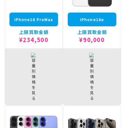
iPhone16
¥150,000
Pro 128GB
iPhone16 ProMax
iPhone16e
上限買取金額
上限買取金額
¥234,500
¥90,000
iPhone16
iPhone16e
¥234,500
¥90,000
ProMax 1TB
512GB
iPhone16
iPhone16e