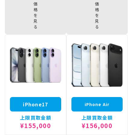
iPhone17
iPhone17
¥235,000
¥288,000
Pro 1TB
ProMax 2TB
iPhone17
iPhone17
¥208,500
¥249,000
Pro 512GB
ProMax 1TB
iPhone17
iPhone17
¥180,000
Pro 256GB
ProMax
¥220,000
512GB
iPhone17
ProMax
¥187,500
iPhone17
iPhone Air
256GB
上限買取金額
上限買取金額
¥155,000
¥156,000