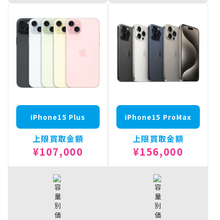
iPhone16
iPhone15
¥117,000
¥153,000
512GB
Pro 1TB
iPhone16
iPhone15
¥114,000
¥143,000
256GB
Pro 512GB
iPhone16
iPhone15
¥108,500
¥133,000
128GB
Pro 256GB
iPhone15
¥123,000
Pro 128GB
iPhone15 Plus
iPhone15 ProMax
上限買取金額
上限買取金額
¥107,000
¥156,000