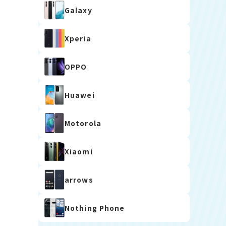
Galaxy
Xperia
OPPO
Huawei
Motorola
Xiaomi
arrows
Nothing Phone