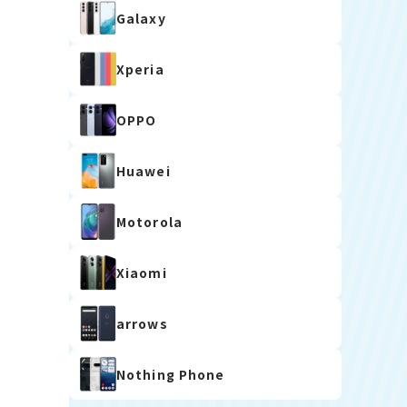
Galaxy
Xperia
OPPO
Huawei
Motorola
Xiaomi
arrows
Nothing Phone