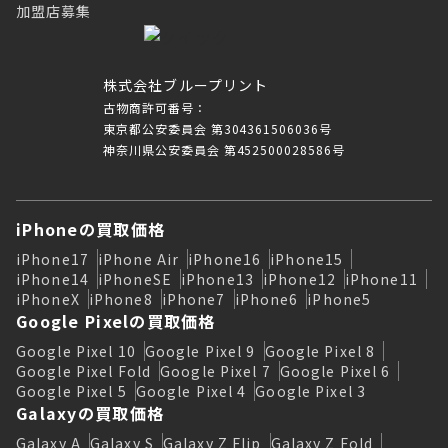
加盟店募集
株式会社ブループリント
古物商許可番号：
東京都公安委員会 第304361506036号
神奈川県公安委員会 第452500028586号
iPhoneの買取価格
iPhone17
iPhone Air
iPhone16
iPhone15
iPhone14
iPhoneSE
iPhone13
iPhone12
iPhone11
iPhoneX
iPhone8
iPhone7
iPhone6
iPhone5
Google Pixelの買取価格
Google Pixel 10
Google Pixel 9
Google Pixel 8
Google Pixel Fold
Google Pixel 7
Google Pixel 6
Google Pixel 5
Google Pixel 4
Google Pixel 3
Galaxyの買取価格
Galaxy A
Galaxy S
Galaxy Z Flip
Galaxy Z Fold