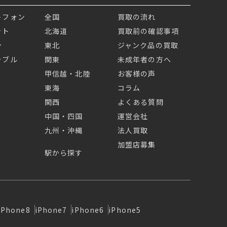
トフォン
全国
買取の流れ
ット
北海道
買取前の確認事項
ン
東北
ジャンク品の買取
ラブル
関東
未成年者の方へ
甲信越・北陸
お客様の声
東海
コラム
関西
よくある質問
中国・四国
運営会社
九州・沖縄
法人買取
加盟店募集
駅から探す
iPhone8
iPhone7
iPhone6
iPhone5