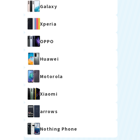
Galaxy
Xperia
OPPO
Huawei
Motorola
Xiaomi
arrows
Nothing Phone