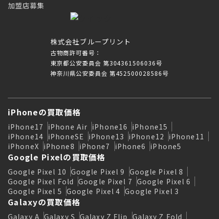
加盟店募集
株式会社ブループリント
古物商許可番号：
東京都公安委員会 第304361506036号
神奈川県公安委員会 第452500028586号
iPhoneの買取価格
iPhone17
iPhone Air
iPhone16
iPhone15
iPhone14
iPhoneSE
iPhone13
iPhone12
iPhone11
iPhoneX
iPhone8
iPhone7
iPhone6
iPhone5
Google Pixelの買取価格
Google Pixel 10
Google Pixel 9
Google Pixel 8
Google Pixel Fold
Google Pixel 7
Google Pixel 6
Google Pixel 5
Google Pixel 4
Google Pixel 3
Galaxyの買取価格
Galaxy A
Galaxy S
Galaxy Z Flip
Galaxy Z Fold