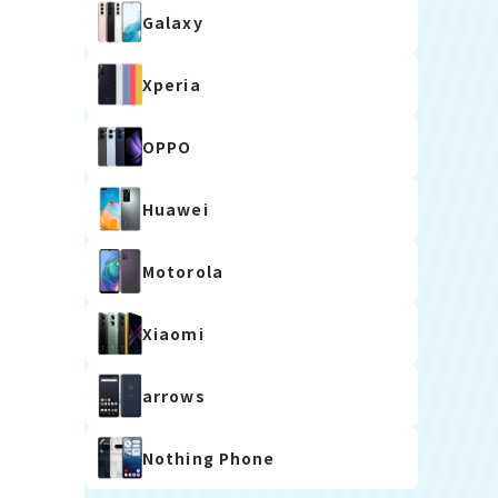
Galaxy
Xperia
OPPO
Huawei
Motorola
Xiaomi
arrows
Nothing Phone