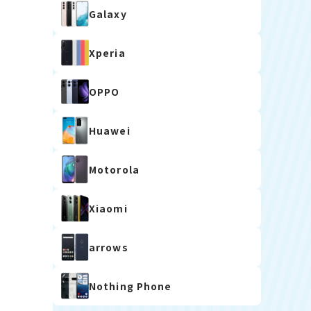
Galaxy
Xperia
OPPO
Huawei
Motorola
Xiaomi
arrows
Nothing Phone