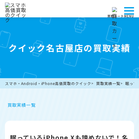
買取カート
MENU
クイック名古屋店の買取実績
スマホ・Android・iPhone高価買取のクイック
買取実績一覧
眠って
買取実績一覧
眠っているiPhone Xも諦めないで！名