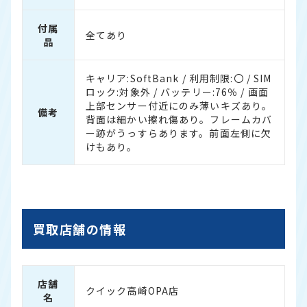
付属
全てあり
品
キャリア:SoftBank / 利用制限:〇 / SIM
ロック:対象外 / バッテリー:76％ / 画面
上部センサー付近にのみ薄いキズあり。
備考
背面は細かい擦れ傷あり。フレームカバ
ー跡がうっすらあります。前面左側に欠
けもあり。
買取店舗の情報
店舗
クイック高崎OPA店
名