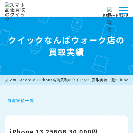
買取カート
MENU
クイックなんばウォーク店の
買取実績
スマホ・Android・iPhone高価買取のクイック
買取実績一覧
iPhon
買取実績一覧
iPhone 13 256GB 30,000円