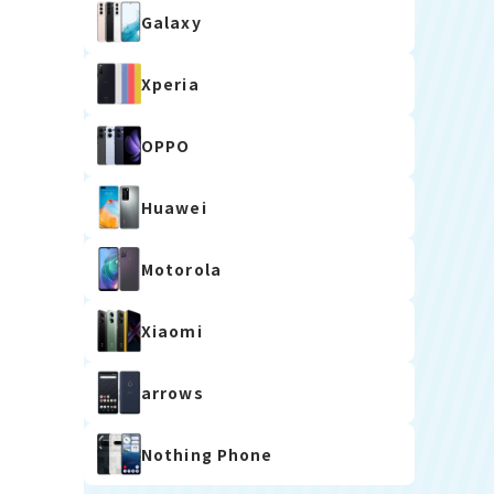
Galaxy
Xperia
OPPO
Huawei
Motorola
Xiaomi
arrows
Nothing Phone