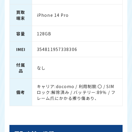
買取
iPhone 14 Pro
端末
容量
128GB
IMEI
354811957338306
付属
なし
品
キャリア:docomo / 利用制限:〇 / SIM
備考
ロック:解除済み / バッテリー:89％ / フ
レーム爪にかかる擦り傷あり、