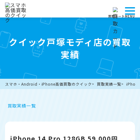
買取カート
MENU
クイック戸塚モディ店の買取
実績
スマホ・Android・iPhone高価買取のクイック
買取実績一覧
iPhon
買取実績一覧
iPhone 14 Pro 128GB 59,000円