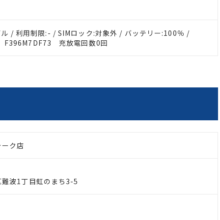
ル / 利用制限:- / SIMロック:対象外 / バッテリー:100％ /
58 F396M7DF73 充放電回数0回
ォーク店
難波1丁目虹のまち3-5