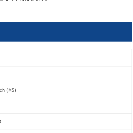
nch (M5)
0