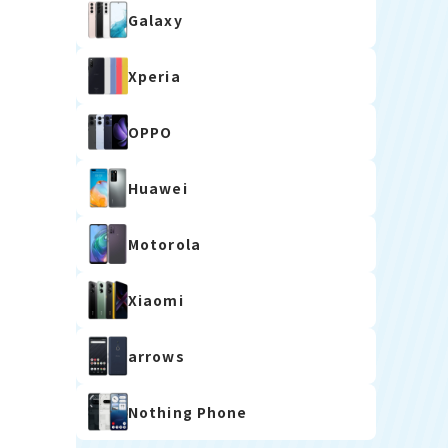
Galaxy
Xperia
OPPO
Huawei
Motorola
Xiaomi
arrows
Nothing Phone