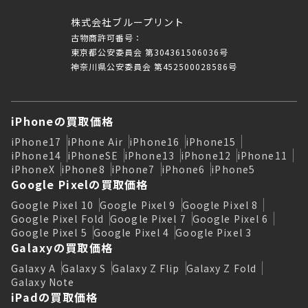
株式会社ブループリント
古物商許可番号：
東京都公安委員会 第304361506036号
神奈川県公安委員会 第452500028586号
iPhoneの買取価格
iPhone17
iPhone Air
iPhone16
iPhone15
iPhone14
iPhoneSE
iPhone13
iPhone12
iPhone11
iPhoneX
iPhone8
iPhone7
iPhone6
iPhone5
Google Pixelの買取価格
Google Pixel 10
Google Pixel 9
Google Pixel 8
Google Pixel Fold
Google Pixel 7
Google Pixel 6
Google Pixel 5
Google Pixel 4
Google Pixel 3
Galaxyの買取価格
Galaxy A
Galaxy S
Galaxy Z Flip
Galaxy Z Fold
Galaxy Note
iPadの買取価格