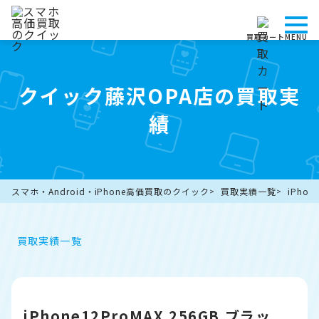
買取カート
MENU
クイック藤沢OPA店の買取実
績
スマホ・Android・iPhone高価買取のクイック
買取実績一覧
iPho
買取実績一覧
iPhone12ProMAX 256GB ブラッ