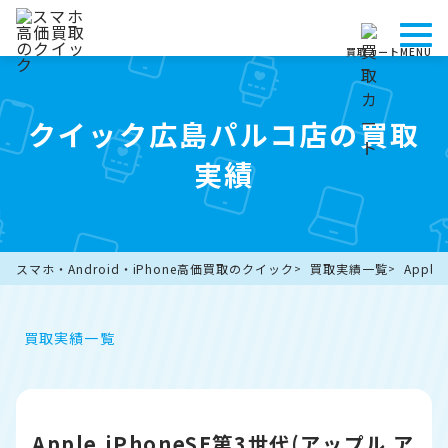
買取カート
MENU
クイック広島パルコ店の買取
実績
スマホ・Android・iPhone高価買取のクイック
買取実績一覧
Appl
買取実績一覧
Apple iPhoneSE第3世代(アップル ア