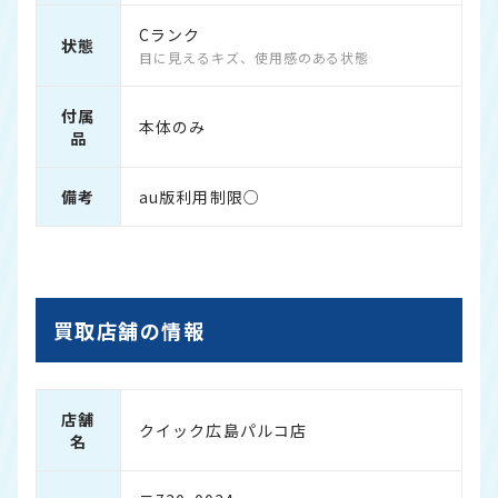
Cランク
状態
目に見えるキズ、使用感のある状態
付属
本体のみ
品
備考
au版利用制限○
買取店舗の情報
店舗
クイック広島パルコ店
名