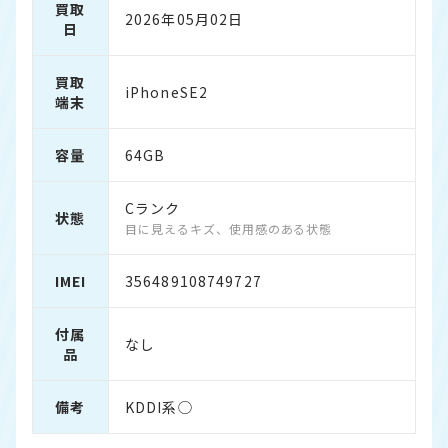
買取
2026年05月02日
日
買取
iPhoneSE2
端末
容量
64GB
Cランク
状態
目に見えるキズ、使用感のある状態
IMEI
356489108749727
付属
なし
品
備考
KDDI系◯