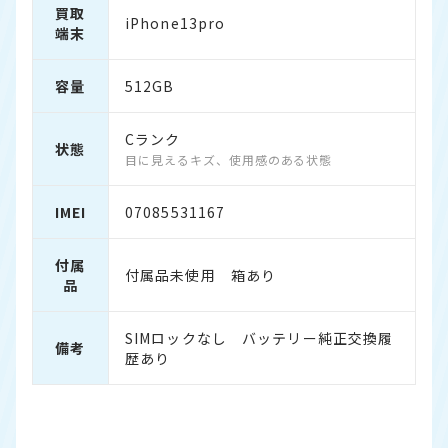
買取
iPhone13pro
端末
容量
512GB
Cランク
状態
目に見えるキズ、使用感のある状態
IMEI
07085531167
付属
付属品未使用 箱あり
品
SIMロックなし バッテリー純正交換履
備考
歴あり