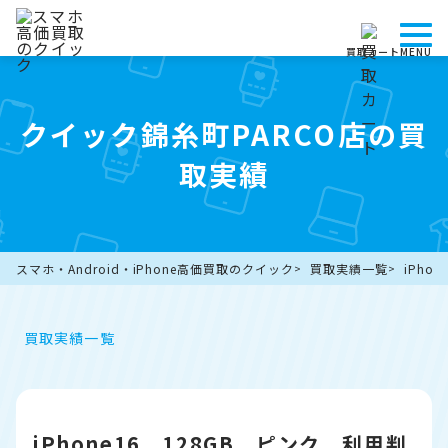
買取カート
MENU
クイック錦糸町PARCO店の買
取実績
スマホ・Android・iPhone高価買取のクイック
買取実績一覧
iPho
買取実績一覧
iPhone16 128GB ピンク 利用判