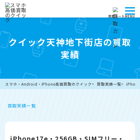
買取カート
MENU
クイック天神地下街店の買取
実績
スマホ・Android・iPhone高価買取のクイック
買取実績一覧
iPh
買取実績一覧
iPhone17e・256GB・SIMフリー・