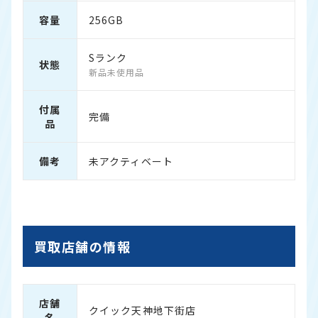
容量
256GB
Sランク
状態
新品未使用品
付属
完備
品
備考
未アクティベート
買取店舗の情報
店舗
クイック天神地下街店
名