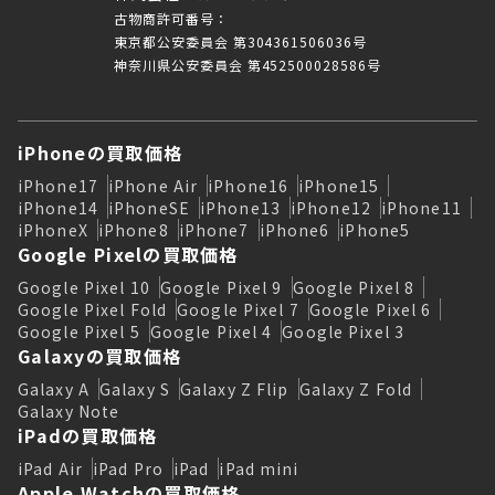
古物商許可番号：
東京都公安委員会 第304361506036号
神奈川県公安委員会 第452500028586号
iPhoneの買取価格
iPhone17
iPhone Air
iPhone16
iPhone15
iPhone14
iPhoneSE
iPhone13
iPhone12
iPhone11
iPhoneX
iPhone8
iPhone7
iPhone6
iPhone5
Google Pixelの買取価格
Google Pixel 10
Google Pixel 9
Google Pixel 8
Google Pixel Fold
Google Pixel 7
Google Pixel 6
Google Pixel 5
Google Pixel 4
Google Pixel 3
Galaxyの買取価格
Galaxy A
Galaxy S
Galaxy Z Flip
Galaxy Z Fold
Galaxy Note
iPadの買取価格
iPad Air
iPad Pro
iPad
iPad mini
Apple Watchの買取価格