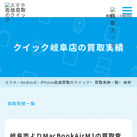
買取カート
MENU
クイック岐阜店の買取実績
スマホ・Android・iPhone高価買取のクイック
買取実績一覧
岐阜市よ
買取実績一覧
岐阜市よりMacBookAirM1の買取査