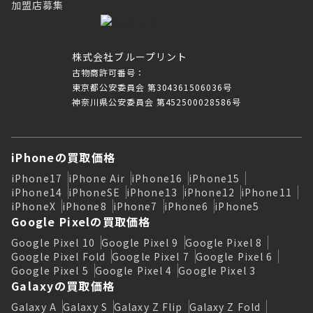
加盟店募集
株式会社ブループリント
古物商許可番号：
東京都公安委員会 第304361506036号
神奈川県公安委員会 第452500028586号
iPhoneの買取価格
iPhone17
iPhone Air
iPhone16
iPhone15
iPhone14
iPhoneSE
iPhone13
iPhone12
iPhone11
iPhoneX
iPhone8
iPhone7
iPhone6
iPhone5
Google Pixelの買取価格
Google Pixel 10
Google Pixel 9
Google Pixel 8
Google Pixel Fold
Google Pixel 7
Google Pixel 6
Google Pixel 5
Google Pixel 4
Google Pixel 3
Galaxyの買取価格
Galaxy A
Galaxy S
Galaxy Z Flip
Galaxy Z Fold