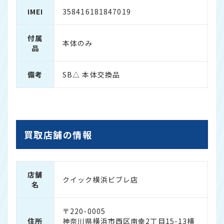
IMEI
358416181847019
付属
本体のみ
品
備考
SB△ 本体交換品
買取店舗の情報
店舗
クイック横浜ビブレ店
名
〒220-0005
住所
神奈川県横浜市西区南幸2丁目15-13横