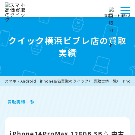
買取カート
MENU
クイック横浜ビブレ店の買取
実績
スマホ・Android・iPhone高価買取のクイック
買取実績一覧
iPho
買取実績一覧
iPhone14ProMax 128GB SB△ 中古