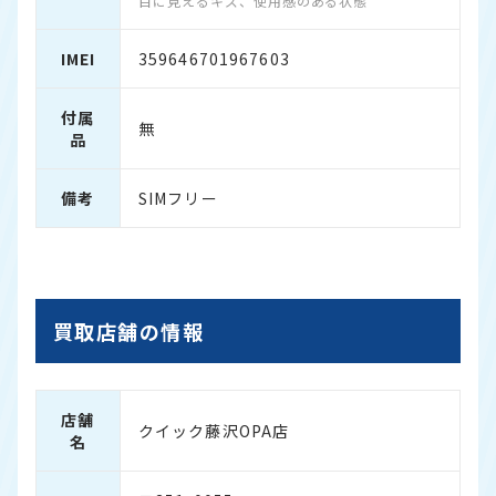
目に見えるキズ、使用感のある状態
IMEI
359646701967603
付属
無
品
備考
SIMフリー
買取店舗の情報
店舗
クイック藤沢OPA店
名