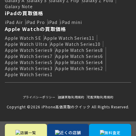
Galaxy A
Galaxy S
Galaxy Z Flip
Galaxy Z Fold
Galaxy Note
iPadの買取価格
iPad Air
iPad Pro
iPad
iPad mini
Apple Watchの買取価格
Apple Watch SE
Apple Watch Series11
Apple Watch Ultra
Apple Watch Series10
Apple Watch Series9
Apple Watch Series8
Apple Watch Series7
Apple Watch Series6
Apple Watch Series5
Apple Watch Series4
Apple Watch Series3
Apple Watch Series2
Apple Watch Series1
プライバシーポリシー
店舗買取利用規約
宅配買取利用規約
Copyright ©2026 iPhone高価買取のクイック All Rights Reserved.
近くの店舗
店舗一覧
無料査定