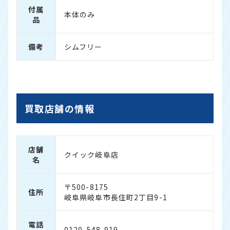
付属
本体のみ
品
備考
シムフリー
買取店舗の情報
店舗
クイック岐阜店
名
〒500-8175
住所
岐阜県岐阜市長住町2丁目9-1
電話
0120-548-919