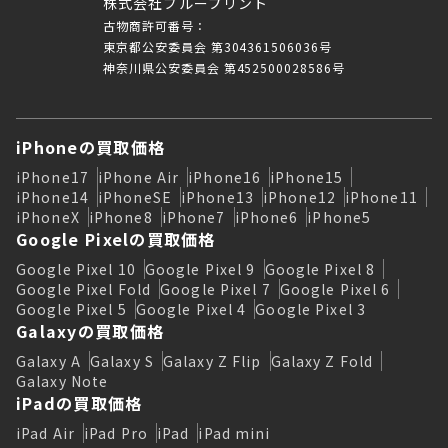
株式会社ブループリント
古物商許可番号：
東京都公安委員会 第304361506036号
神奈川県公安委員会 第452500028586号
iPhoneの買取価格
iPhone17
iPhone Air
iPhone16
iPhone15
iPhone14
iPhoneSE
iPhone13
iPhone12
iPhone11
iPhoneX
iPhone8
iPhone7
iPhone6
iPhone5
Google Pixelの買取価格
Google Pixel 10
Google Pixel 9
Google Pixel 8
Google Pixel Fold
Google Pixel 7
Google Pixel 6
Google Pixel 5
Google Pixel 4
Google Pixel 3
Galaxyの買取価格
Galaxy A
Galaxy S
Galaxy Z Flip
Galaxy Z Fold
Galaxy Note
iPadの買取価格
iPad Air
iPad Pro
iPad
iPad mini