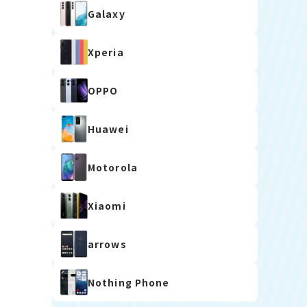
Galaxy
Xperia
OPPO
Huawei
Motorola
Xiaomi
arrows
Nothing Phone