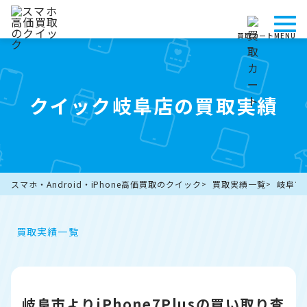
買取カート
MENU
クイック岐阜店の買取実績
スマホ・Android・iPhone高価買取のクイック
買取実績一覧
岐阜市よ
買取実績一覧
岐阜市よりiPhone7Plusの買い取り査