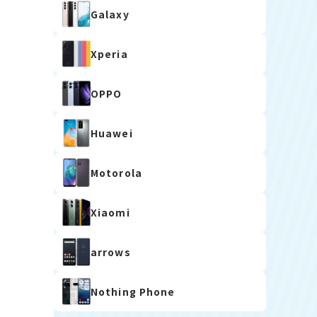
Galaxy
Xperia
OPPO
Huawei
Motorola
Xiaomi
arrows
Nothing Phone