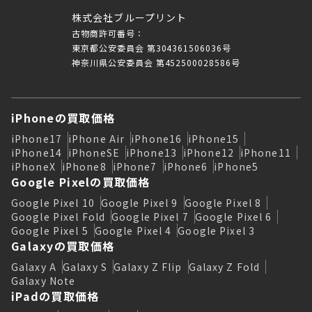
株式会社ブループリント
古物商許可番号：
東京都公安委員会 第304361506036号
神奈川県公安委員会 第452500028586号
iPhoneの買取価格
iPhone17
iPhone Air
iPhone16
iPhone15
iPhone14
iPhoneSE
iPhone13
iPhone12
iPhone11
iPhoneX
iPhone8
iPhone7
iPhone6
iPhone5
Google Pixelの買取価格
Google Pixel 10
Google Pixel 9
Google Pixel 8
Google Pixel Fold
Google Pixel 7
Google Pixel 6
Google Pixel 5
Google Pixel 4
Google Pixel 3
Galaxyの買取価格
Galaxy A
Galaxy S
Galaxy Z Flip
Galaxy Z Fold
Galaxy Note
iPadの買取価格