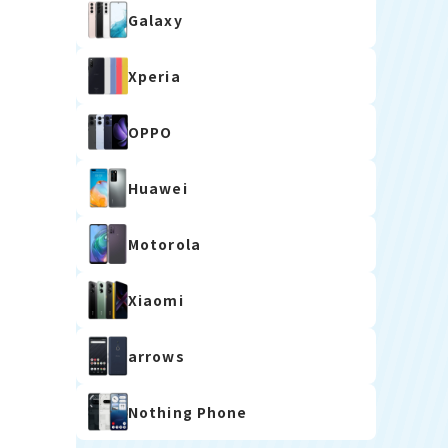
Galaxy
Xperia
OPPO
Huawei
Motorola
Xiaomi
arrows
Nothing Phone