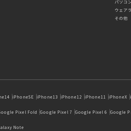
パソコ
ウェア
その他
ne14
iPhoneSE
iPhone13
iPhone12
iPhone11
iPhoneX
Google Pixel Fold
Google Pixel 7
Google Pixel 6
Google Pi
alaxy Note