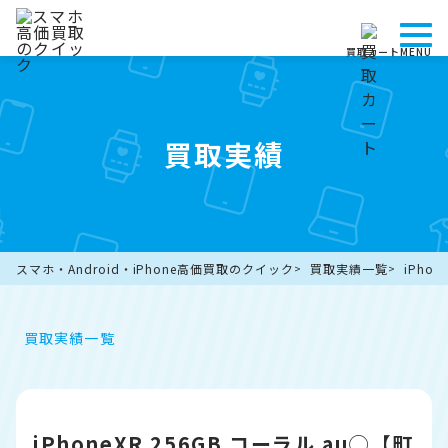
買取カート
MENU
買取実績
スマホ・Android・iPhone高価買取のクイック
買取実績一覧
iPho
買取実績一覧
iPhoneXR 256GB コーラル au◯【町