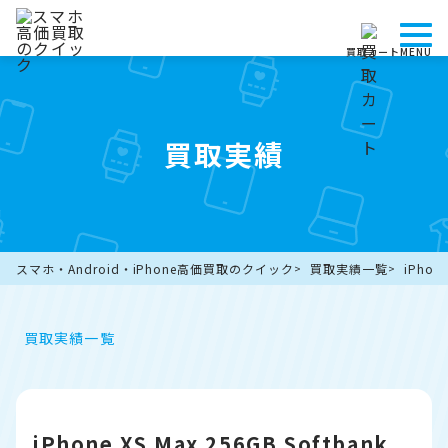
買取カート
MENU
買取実績
スマホ・Android・iPhone高価買取のクイック
買取実績一覧
iPhon
買取実績一覧
iPhone XS Max 256GB Softbank