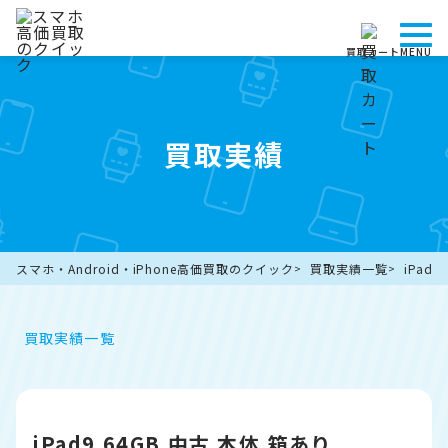
買取カート
MENU
買取実績
スマホ・Android・iPhone高価買取のクイック
買取実績一覧
iPad
買取実績一覧
iPad9 64GB 中古 本体 箱あり