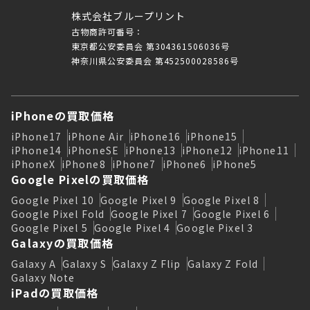
株式会社ブループリント
古物商許可番号：
東京都公安委員会 第304361506036号
神奈川県公安委員会 第452500028586号
iPhoneの買取価格
iPhone17
iPhone Air
iPhone16
iPhone15
iPhone14
iPhoneSE
iPhone13
iPhone12
iPhone11
iPhoneX
iPhone8
iPhone7
iPhone6
iPhone5
Google Pixelの買取価格
Google Pixel 10
Google Pixel 9
Google Pixel 8
Google Pixel Fold
Google Pixel 7
Google Pixel 6
Google Pixel 5
Google Pixel 4
Google Pixel 3
Galaxyの買取価格
Galaxy A
Galaxy S
Galaxy Z Flip
Galaxy Z Fold
Galaxy Note
iPadの買取価格