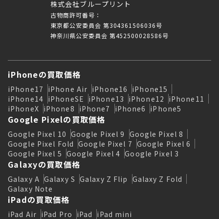
株式会社ブループリント
古物商許可番号：
東京都公安委員会 第304361506036号
神奈川県公安委員会 第452500028586号
iPhoneの買取価格
iPhone17
iPhone Air
iPhone16
iPhone15
iPhone14
iPhoneSE
iPhone13
iPhone12
iPhone11
iPhoneX
iPhone8
iPhone7
iPhone6
iPhone5
Google Pixelの買取価格
Google Pixel 10
Google Pixel 9
Google Pixel 8
Google Pixel Fold
Google Pixel 7
Google Pixel 6
Google Pixel 5
Google Pixel 4
Google Pixel 3
Galaxyの買取価格
Galaxy A
Galaxy S
Galaxy Z Flip
Galaxy Z Fold
Galaxy Note
iPadの買取価格
iPad Air
iPad Pro
iPad
iPad mini