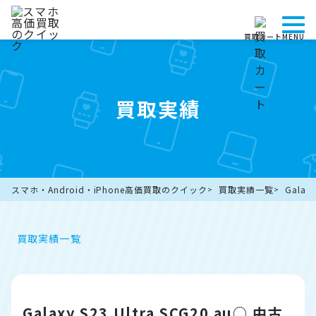
買取カート
MENU
買取実績
スマホ・Android・iPhone高価買取のクイック
買取実績一覧
Galax
買取実績一覧
Galaxy S23 Ultra SCG20 au○ 中古