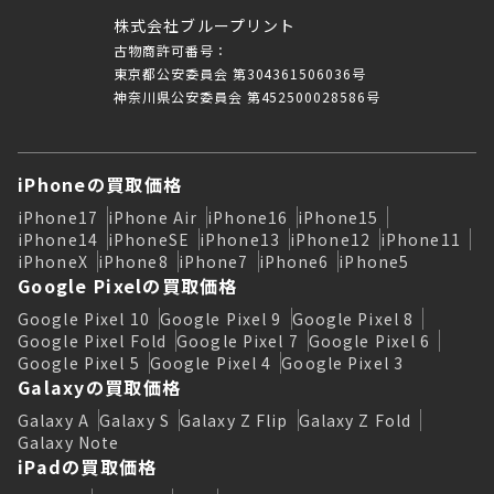
株式会社ブループリント
古物商許可番号：
東京都公安委員会 第304361506036号
神奈川県公安委員会 第452500028586号
iPhoneの買取価格
iPhone17
iPhone Air
iPhone16
iPhone15
iPhone14
iPhoneSE
iPhone13
iPhone12
iPhone11
iPhoneX
iPhone8
iPhone7
iPhone6
iPhone5
Google Pixelの買取価格
Google Pixel 10
Google Pixel 9
Google Pixel 8
Google Pixel Fold
Google Pixel 7
Google Pixel 6
Google Pixel 5
Google Pixel 4
Google Pixel 3
Galaxyの買取価格
Galaxy A
Galaxy S
Galaxy Z Flip
Galaxy Z Fold
Galaxy Note
iPadの買取価格