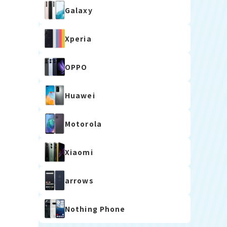
Galaxy
Xperia
OPPO
Huawei
Motorola
Xiaomi
arrows
Nothing Phone