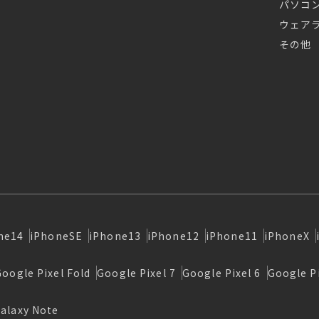
パソコ
ウェア
その他
ne14
iPhoneSE
iPhone13
iPhone12
iPhone11
iPhoneX
Google Pixel Fold
Google Pixel 7
Google Pixel 6
Google Pi
alaxy Note