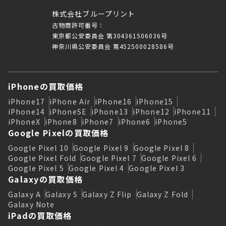
株式会社ブループリント
古物商許可番号：
東京都公安委員会 第304361506036号
神奈川県公安委員会 第452500028586号
iPhoneの買取価格
iPhone17
iPhone Air
iPhone16
iPhone15
iPhone14
iPhoneSE
iPhone13
iPhone12
iPhone11
iPhoneX
iPhone8
iPhone7
iPhone6
iPhone5
Google Pixelの買取価格
Google Pixel 10
Google Pixel 9
Google Pixel 8
Google Pixel Fold
Google Pixel 7
Google Pixel 6
Google Pixel 5
Google Pixel 4
Google Pixel 3
Galaxyの買取価格
Galaxy A
Galaxy S
Galaxy Z Flip
Galaxy Z Fold
Galaxy Note
iPadの買取価格