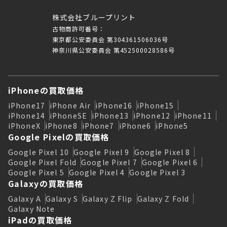
株式会社ブループリント
古物商許可番号：
東京都公安委員会 第304361506036号
神奈川県公安委員会 第452500028586号
iPhoneの買取価格
iPhone17
iPhone Air
iPhone16
iPhone15
iPhone14
iPhoneSE
iPhone13
iPhone12
iPhone11
iPhoneX
iPhone8
iPhone7
iPhone6
iPhone5
Google Pixelの買取価格
Google Pixel 10
Google Pixel 9
Google Pixel 8
Google Pixel Fold
Google Pixel 7
Google Pixel 6
Google Pixel 5
Google Pixel 4
Google Pixel 3
Galaxyの買取価格
Galaxy A
Galaxy S
Galaxy Z Flip
Galaxy Z Fold
Galaxy Note
iPadの買取価格