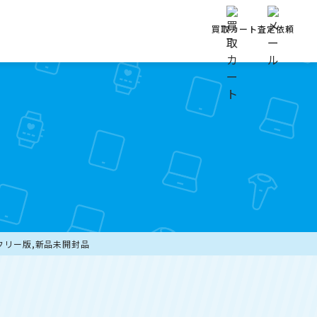
買取カート
査定依頼
SIMフリー版,新品未開封品