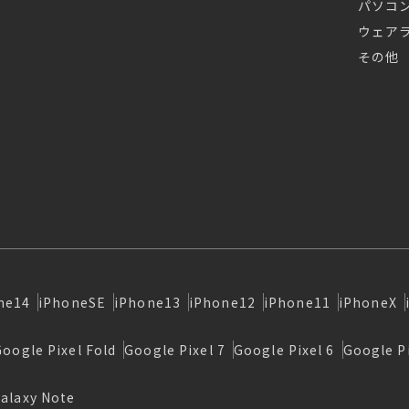
パソコ
ウェア
その他
ne14
iPhoneSE
iPhone13
iPhone12
iPhone11
iPhoneX
Google Pixel Fold
Google Pixel 7
Google Pixel 6
Google Pi
alaxy Note