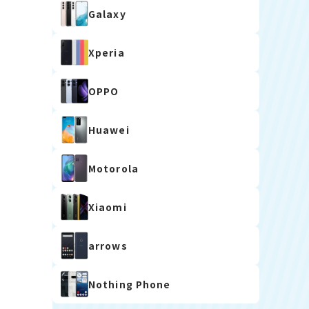
Galaxy
Xperia
OPPO
Huawei
Motorola
Xiaomi
arrows
Nothing Phone