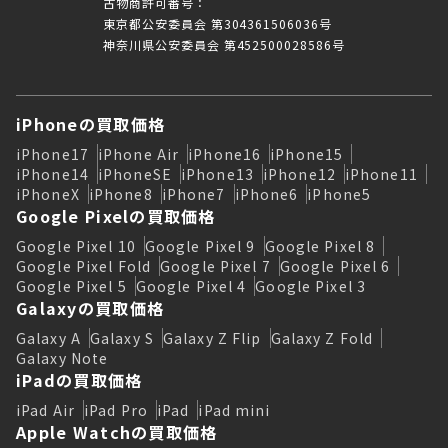
古物商許可番号：
東京都公安委員会 第304361506036号
神奈川県公安委員会 第452500028586号
iPhoneの買取価格
iPhone17
iPhone Air
iPhone16
iPhone15
iPhone14
iPhoneSE
iPhone13
iPhone12
iPhone11
iPhoneX
iPhone8
iPhone7
iPhone6
iPhone5
Google Pixelの買取価格
Google Pixel 10
Google Pixel 9
Google Pixel 8
Google Pixel Fold
Google Pixel 7
Google Pixel 6
Google Pixel 5
Google Pixel 4
Google Pixel 3
Galaxyの買取価格
Galaxy A
Galaxy S
Galaxy Z Flip
Galaxy Z Fold
Galaxy Note
iPadの買取価格
iPad Air
iPad Pro
iPad
iPad mini
Apple Watchの買取価格