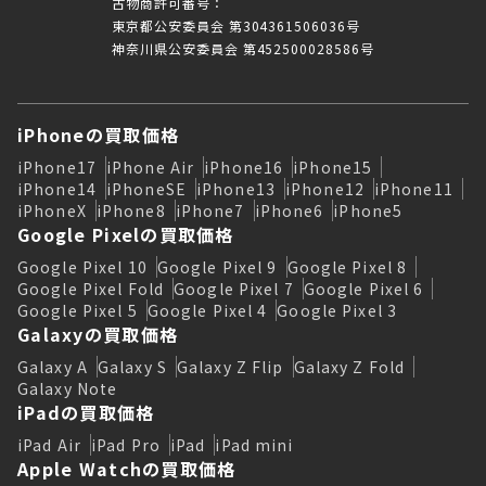
古物商許可番号：
東京都公安委員会 第304361506036号
神奈川県公安委員会 第452500028586号
iPhoneの買取価格
iPhone17
iPhone Air
iPhone16
iPhone15
iPhone14
iPhoneSE
iPhone13
iPhone12
iPhone11
iPhoneX
iPhone8
iPhone7
iPhone6
iPhone5
Google Pixelの買取価格
Google Pixel 10
Google Pixel 9
Google Pixel 8
Google Pixel Fold
Google Pixel 7
Google Pixel 6
Google Pixel 5
Google Pixel 4
Google Pixel 3
Galaxyの買取価格
Galaxy A
Galaxy S
Galaxy Z Flip
Galaxy Z Fold
Galaxy Note
iPadの買取価格
iPad Air
iPad Pro
iPad
iPad mini
Apple Watchの買取価格